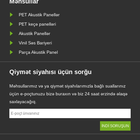
Məhsullar
lik izolyasiya edir. Soundbetter
PET Akustik Panellər
ra bütün növ PET ......
PET keçə panelləri
Akustik Panellər
Vinil Səs Bariyeri
Parça Akustik Panel
Qiymət siyahısı üçün sorğu
Məhsullarımız və ya qiymət siyahılarımızla bağlı suallarınız
üçün e-poçtunuzu bizə buraxın və biz 24 saat ərzində əlaqə
saxlayacağıq.