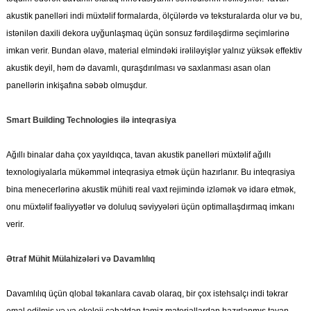
akustik panelləri indi müxtəlif formalarda, ölçülərdə və teksturalarda olur və bu,
istənilən daxili dekora uyğunlaşmaq üçün sonsuz fərdiləşdirmə seçimlərinə
imkan verir. Bundan əlavə, material elmindəki irəliləyişlər yalnız yüksək effektiv
akustik deyil, həm də davamlı, quraşdırılması və saxlanması asan olan
panellərin inkişafına səbəb olmuşdur.
Smart Building Technologies ilə inteqrasiya
Ağıllı binalar daha çox yayıldıqca, tavan akustik panelləri müxtəlif ağıllı
texnologiyalarla mükəmməl inteqrasiya etmək üçün hazırlanır. Bu inteqrasiya
bina menecerlərinə akustik mühiti real vaxt rejimində izləmək və idarə etmək,
onu müxtəlif fəaliyyətlər və doluluq səviyyələri üçün optimallaşdırmaq imkanı
verir.
Ətraf Mühit Mülahizələri və Davamlılıq
Davamlılıq üçün qlobal təkanlara cavab olaraq, bir çox istehsalçı indi təkrar
emal edilmiş və ya ekoloji cəhətdən təmiz materiallardan hazırlanmış tavan