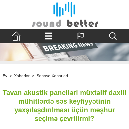
Ev
>
Xəbərlər
>
Sənaye Xəbərləri
Tavan akustik panelləri müxtəlif daxili
mühitlərdə səs keyfiyyətinin
yaxşılaşdırılması üçün məşhur
seçimə çevrilirmi?