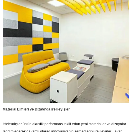
Material Elmləri və Dizaynda irəliləyişlər
İstehsalçılar üstün akustik performans təklif edən yeni materiallar və dizaynlar
təqdim edərək davamlı olaraq innovasiyanın sərhədlərini irəliləyirlər. Tavan