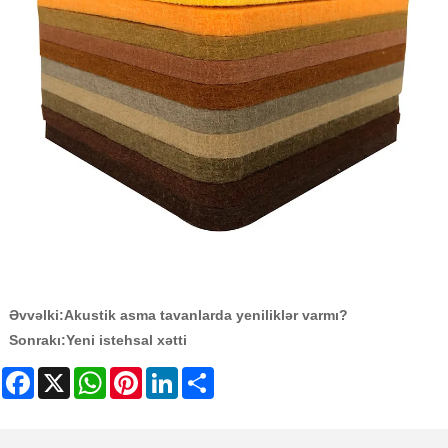
Əvvəlki:
Akustik asma tavanlarda yeniliklər varmı?
Sonrakı:
Yeni istehsal xətti
Facebook
X
WhatsApp
Pinterest
LinkedIn
Share