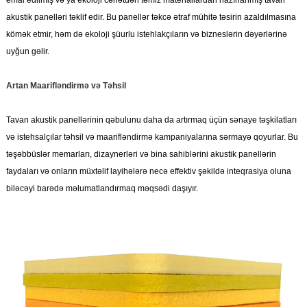
akustik panelləri təklif edir. Bu panellər təkcə ətraf mühitə təsirin azaldılmasına
kömək etmir, həm də ekoloji şüurlu istehlakçıların və bizneslərin dəyərlərinə
uyğun gəlir.
Artan Maarifləndirmə və Təhsil
Tavan akustik panellərinin qəbulunu daha da artırmaq üçün sənaye təşkilatları
və istehsalçılar təhsil və maarifləndirmə kampaniyalarına sərmayə qoyurlar. Bu
təşəbbüslər memarları, dizaynerləri və bina sahiblərini akustik panellərin
faydaları və onların müxtəlif layihələrə necə effektiv şəkildə inteqrasiya oluna
biləcəyi barədə məlumatlandırmaq məqsədi daşıyır.