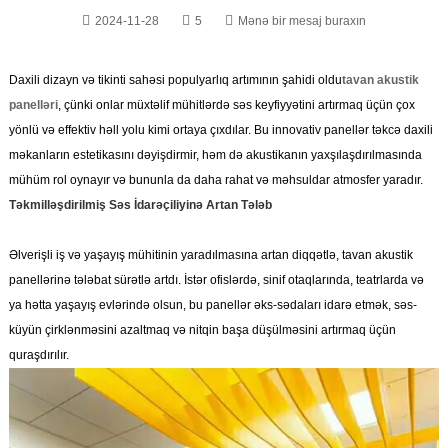
2024-11-28
5
Mənə bir mesaj buraxın
Daxili dizayn və tikinti sahəsi populyarlıq artımının şahidi oldu
tavan akustik
panelləri
, çünki onlar müxtəlif mühitlərdə səs keyfiyyətini artırmaq üçün çox
yönlü və effektiv həll yolu kimi ortaya çıxdılar. Bu innovativ panellər təkcə daxili
məkanların estetikasını dəyişdirmir, həm də akustikanın yaxşılaşdırılmasında
mühüm rol oynayır və bununla da daha rahat və məhsuldar atmosfer yaradır.
Təkmilləşdirilmiş Səs İdarəçiliyinə Artan Tələb
Əlverişli iş və yaşayış mühitinin yaradılmasına artan diqqətlə, tavan akustik
panellərinə tələbat sürətlə artdı. İstər ofislərdə, sinif otaqlarında, teatrlarda və
ya hətta yaşayış evlərində olsun, bu panellər əks-sədaları idarə etmək, səs-
küyün çirklənməsini azaltmaq və nitqin başa düşülməsini artırmaq üçün
quraşdırılır.