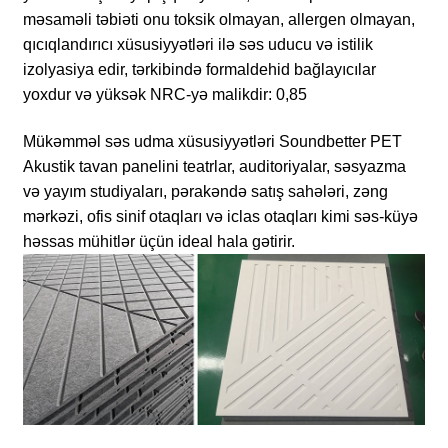
məsaməli təbiəti onu toksik olmayan, allergen olmayan,
qıcıqlandırıcı xüsusiyyətləri ilə səs uducu və istilik
izolyasiya edir, tərkibində formaldehid bağlayıcılar
yoxdur və yüksək NRC-yə malikdir: 0,85
Mükəmməl səs udma xüsusiyyətləri Soundbetter PET
Akustik tavan panelini teatrlar, auditoriyalar, səsyazma
və yayım studiyaları, pərakəndə satış sahələri, zəng
mərkəzi, ofis sinif otaqları və iclas otaqları kimi səs-küyə
həssas mühitlər üçün ideal hala gətirir.