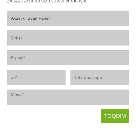
24 saat ərzində sizə cavab verəcəyik.