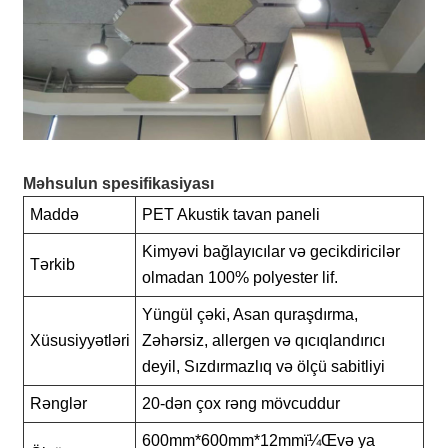
Məhsulun spesifikasiyası
Maddə
PET Akustik tavan paneli
Kimyəvi bağlayıcılar və gecikdiricilər
Tərkib
olmadan 100% polyester lif.
Yüngül çəki, Asan quraşdırma,
Xüsusiyyətləri
Zəhərsiz, allergen və qıcıqlandırıcı
deyil, Sızdırmazlıq və ölçü sabitliyi
Rənglər
20-dən çox rəng mövcuddur
600mm*600mm*12mmï¼Œvə ya