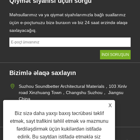
Qiymət siyahısı üçün sorğu
Məhsullarımız və ya qiymət siyahılarımızla bağlı suallarınız
üçün e-poçtunuzu bizə buraxın və biz 24 saat ərzində əlaqə
saxlayacağıq.
Bizimlə əlaqə saxlayın
Suzhou Soundbetter Architectural Materials，103 Xinlv
road Xinzhuang Town，Changshu Suzhou， Jiangsu
China
X
+86-512-62870424
Biz sizə daha yaxşı baxış təcrübəsi təklif
jane@soundbetter.cn
etmək, sayt trafikini təhlil etmək və məzmunu
fərdiləşdirmək üçün kukilərdən istifadə
edirik. Bu saytdan istifadə etməklə siz