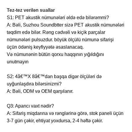
Tez-tez verilən suallar
S1: PET akustik nümunələri əldə edə bilərəmmi?
A: Bəli, Suzhou Soundbtter sizə PET akustik nümunələri
təqdim edə bilər. Rəng cədvəli və kiçik parçalar
nümunələri pulsuzdur. böyük ölçülü nümunə sifarişi
üçün ödəniş keyfiyyətə əsaslanacaq.
Və nümunənin bütün qorxu haqqının yığıldığını
unutmayın
S2: 4â€™X 8â€™dan başqa digər ölçüləri də
uyğunlaşdıra bilərsinizmi?
A: Bəli, ODM və OEM qarşılanır.
Q3: Aparıcı vaxt nədir?
A: Sifariş miqdarına və rənglərinə görə, stok paneli üçün
3-7 gün çəkir, ehtiyat yoxdursa, 2-4 həftə çəkir.