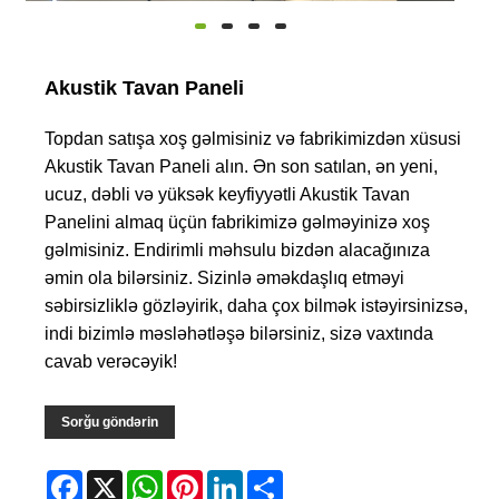
Akustik Tavan Paneli
Topdan satışa xoş gəlmisiniz və fabrikimizdən xüsusi
Akustik Tavan Paneli alın. Ən son satılan, ən yeni,
ucuz, dəbli və yüksək keyfiyyətli Akustik Tavan
Panelini almaq üçün fabrikimizə gəlməyinizə xoş
gəlmisiniz. Endirimli məhsulu bizdən alacağınıza
əmin ola bilərsiniz. Sizinlə əməkdaşlıq etməyi
səbirsizliklə gözləyirik, daha çox bilmək istəyirsinizsə,
indi bizimlə məsləhətləşə bilərsiniz, sizə vaxtında
cavab verəcəyik!
Sorğu göndərin
Facebook
X
WhatsApp
Pinterest
LinkedIn
Share