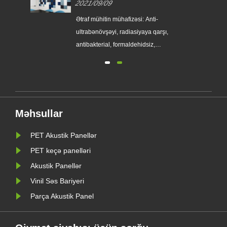
2021/09/09
Ətraf mühitin mühafizəsi: Anti-
ynə
ultrabənövşəyi, radiasiyaya qarşı,
milə
antibakterial, formaldehidsiz,
,
ammonyak, benzol və digər ...
tı,
və
r
Məhsullar
PET Akustik Panellər
PET keçə panelləri
Akustik Panellər
Vinil Səs Bariyeri
Parça Akustik Panel