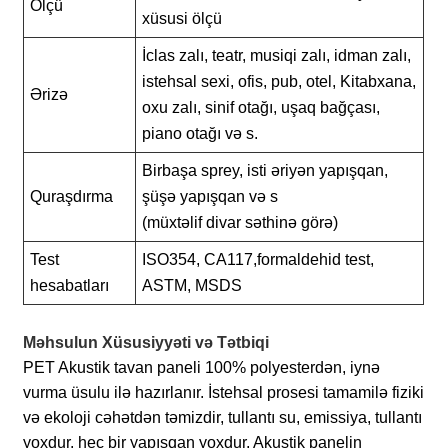
Ölçü
xüsusi ölçü
İclas zalı, teatr, musiqi zalı, idman zalı,
istehsal sexi, ofis, pub, otel, Kitabxana,
Ərizə
oxu zalı, sinif otağı, uşaq bağçası,
piano otağı və s.
Birbaşa sprey, isti əriyən yapışqan,
Quraşdırma
şüşə yapışqan və s
(müxtəlif divar səthinə görə)
Test
ISO354, CA117,
formaldehid
test
,
hesabatları
ASTM, MSDS
Məhsulun Xüsusiyyəti və Tətbiqi
PET Akustik tavan paneli 100% polyesterdən, iynə
vurma üsulu ilə hazırlanır. İstehsal prosesi tamamilə fiziki
və ekoloji cəhətdən təmizdir, tullantı su, emissiya, tullantı
yoxdur. heç bir yapışqan yoxdur, Akustik panelin