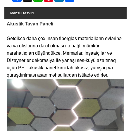
Məhsul təsviri
Akustik Tavan Paneli
Getdikcə daha çox insan fiberglas materialların evlərinə
və ya ofislərinə daxil olması ilə bağlı mümkün
narahatlıqları düşündükcə, Memarlar, İnşaatçılar və
Dizaynerlər dekorasiya ilə yanaşı səs-küyü azaltmaq
üçün PET akustik panel kimi təhlükəsiz, yumşaq və
quraşdırılması asan məhsullardan istifadə edirlər.