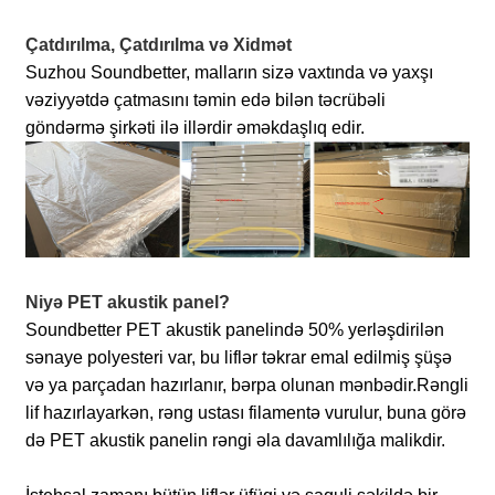
Çatdırılma, Çatdırılma və Xidmət
Suzhou Soundbetter, malların sizə vaxtında və yaxşı
vəziyyətdə çatmasını təmin edə bilən təcrübəli
göndərmə şirkəti ilə illərdir əməkdaşlıq edir.
Niyə PET akustik panel?
Soundbetter PET akustik panelində 50% yerləşdirilən
sənaye polyesteri var, bu liflər təkrar emal edilmiş şüşə
və ya parçadan hazırlanır, bərpa olunan mənbədir.
Rəngli
lif hazırlayarkən, rəng ustası filamentə vurulur, buna görə
də PET akustik panelin rəngi əla davamlılığa malikdir.