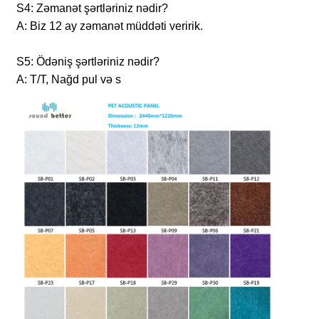
S4: Zəmanət şərtləriniz nədir?
A: Biz 12 ay zəmanət müddəti veririk.
S5: Ödəniş şərtləriniz nədir?
A: T/T, Nağd pul və s