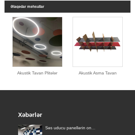
Əlaqədar məhsullar
Akustik Tavan Plitələr
Akustik Asma Tavan
Xəbərlər
s və
Səs uducu panellərin on
üstünlüyü.