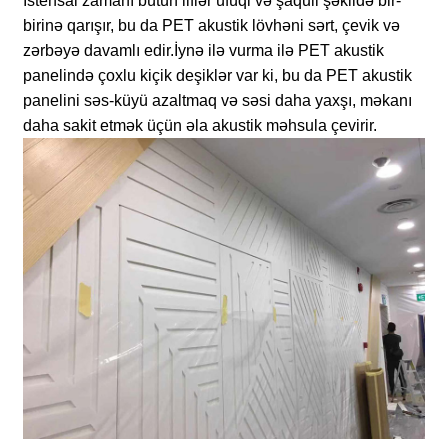
İstehsal zamanı bütün liflər üfüqi və şaquli şəkildə bir-
birinə qarışır, bu da PET akustik lövhəni sərt, çevik və
zərbəyə davamlı edir.
İynə ilə vurma ilə PET akustik
panelində çoxlu kiçik deşiklər var ki, bu da PET akustik
panelini səs-küyü azaltmaq və səsi daha yaxşı, məkanı
daha sakit etmək üçün əla akustik məhsula çevirir.