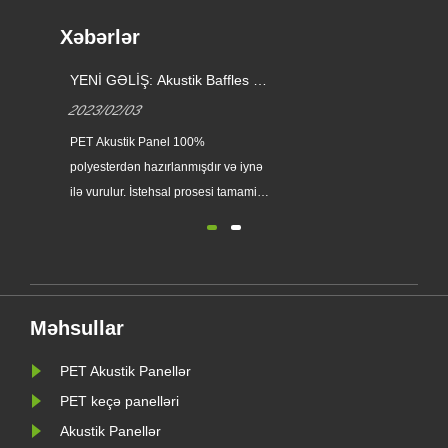
Xəbərlər
YENİ GƏLİŞ: Akustik Baffles və
Səs udu
Buludlar
üstünlü
2023/02/03
2021/0
PET Akustik Panel 100%
Ətraf müh
polyesterdən hazırlanmışdır və iynə
ultrabənö
ilə vurulur. İstehsal prosesi tamamilə
antibakte
fiziki və ekoloji cəhətdən təmizdir,
ammonyak
heç bir tullantı su, emissiya, tullantı,
yapışqan yoxdur, akustik panelin
məsaməli təbiəti onu səs udma və
istilik izolyasiya edir. Soundbetter
Məhsullar
bazara bütün növ PET ......
PET Akustik Panellər
PET keçə panelləri
Akustik Panellər