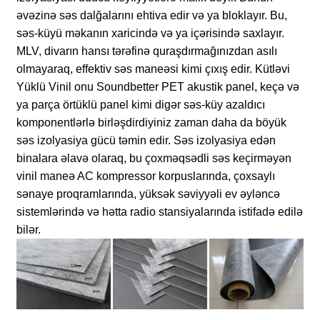
əvəzinə səs dalğalarını ehtiva edir və ya bloklayır. Bu,
səs-küyü məkanın xaricində və ya içərisində saxlayır.
MLV, divarın hansı tərəfinə quraşdırmağınızdan asılı
olmayaraq, effektiv səs maneəsi kimi çıxış edir. Kütləvi
Yüklü Vinil onu Soundbetter PET akustik panel, keçə və
ya parça örtüklü panel kimi digər səs-küy azaldıcı
komponentlərlə birləşdirdiyiniz zaman daha da böyük
səs izolyasiya gücü təmin edir. Səs izolyasiya edən
binalara əlavə olaraq, bu çoxməqsədli səs keçirməyən
vinil maneə AC kompressor korpuslarında, çoxsaylı
sənaye proqramlarında, yüksək səviyyəli ev əyləncə
sistemlərində və hətta radio stansiyalarında istifadə edilə
bilər.