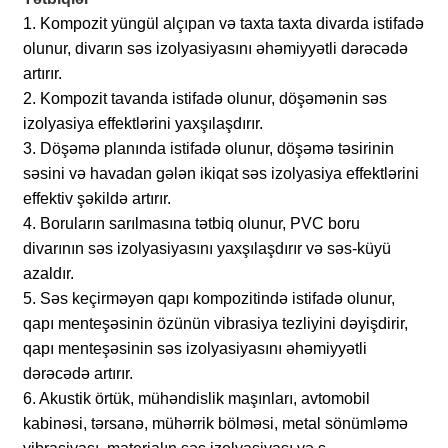
1. Kompozit yüngül alçıpan və taxta taxta divarda istifadə
olunur, divarın səs izolyasiyasını əhəmiyyətli dərəcədə
artırır.
2. Kompozit tavanda istifadə olunur, döşəmənin səs
izolyasiya effektlərini yaxşılaşdırır.
3. Döşəmə planında istifadə olunur, döşəmə təsirinin
səsini və havadan gələn ikiqat səs izolyasiya effektlərini
effektiv şəkildə artırır.
4. Boruların sarılmasına tətbiq olunur, PVC boru
divarının səs izolyasiyasını yaxşılaşdırır və səs-küyü
azaldır.
5. Səs keçirməyən qapı kompozitində istifadə olunur,
qapı menteşəsinin özünün vibrasiya tezliyini dəyişdirir,
qapı menteşəsinin səs izolyasiyasını əhəmiyyətli
dərəcədə artırır.
6. Akustik örtük, mühəndislik maşınları, avtomobil
kabinəsi, tərsanə, mühərrik bölməsi, metal sönümləmə