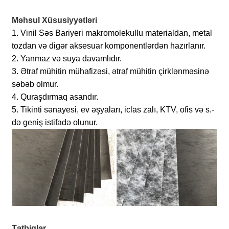
Məhsul Xüsusiyyətləri
1. Vinil Səs Bariyeri makromolekullu materialdan, metal
tozdan və digər aksesuar komponentlərdən hazırlanır.
2. Yanmaz və suya davamlıdır.
3. Ətraf mühitin mühafizəsi, ətraf mühitin çirklənməsinə
səbəb olmur.
4. Quraşdırmaq asandır.
5. Tikinti sənayesi, ev əşyaları, iclas zalı, KTV, ofis və s.-
də geniş istifadə olunur.
Tətbiqlər