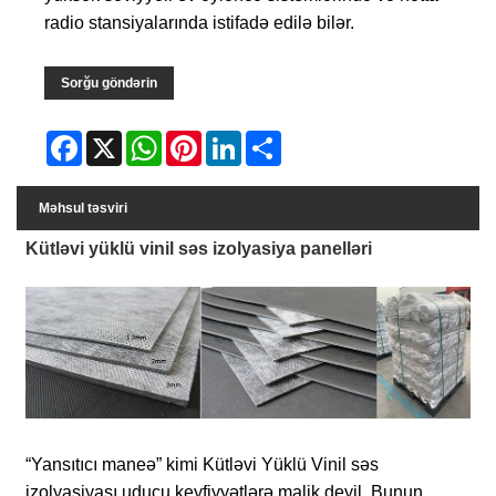
radio stansiyalarında istifadə edilə bilər.
Sorğu göndərin
Facebook
X
WhatsApp
Pinterest
LinkedIn
Share
Məhsul təsviri
Kütləvi yüklü vinil səs izolyasiya panelləri
“Yansıtıcı maneə” kimi Kütləvi Yüklü Vinil səs
izolyasiyası uducu keyfiyyətlərə malik deyil. Bunun