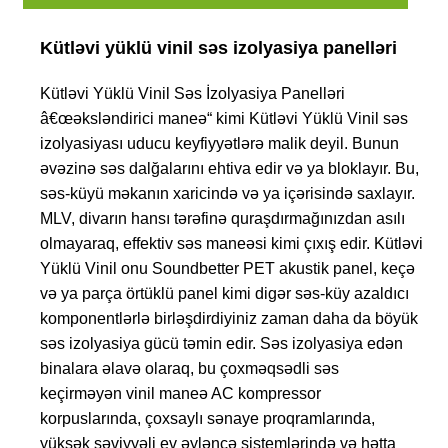
Kütləvi yüklü vinil səs izolyasiya panelləri
Kütləvi Yüklü Vinil Səs İzolyasiya Panelləri
â€œəksləndirici maneə“ kimi Kütləvi Yüklü Vinil səs
izolyasiyası uducu keyfiyyətlərə malik deyil. Bunun
əvəzinə səs dalğalarını ehtiva edir və ya bloklayır. Bu,
səs-küyü məkanın xaricində və ya içərisində saxlayır.
MLV, divarın hansı tərəfinə quraşdırmağınızdan asılı
olmayaraq, effektiv səs maneəsi kimi çıxış edir. Kütləvi
Yüklü Vinil onu Soundbetter PET akustik panel, keçə
və ya parça örtüklü panel kimi digər səs-küy azaldıcı
komponentlərlə birləşdirdiyiniz zaman daha da böyük
səs izolyasiya gücü təmin edir. Səs izolyasiya edən
binalara əlavə olaraq, bu çoxməqsədli səs
keçirməyən vinil maneə AC kompressor
korpuslarında, çoxsaylı sənaye proqramlarında,
yüksək səviyyəli ev əyləncə sistemlərində və hətta