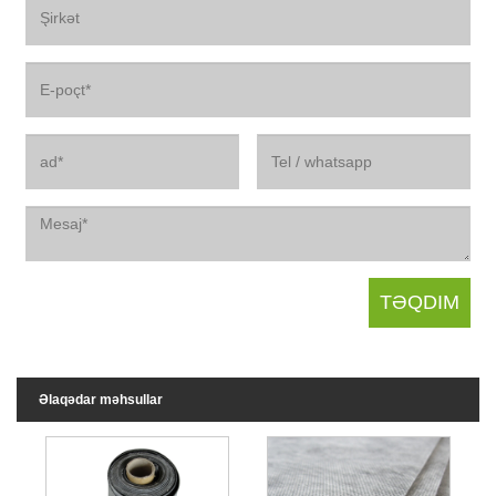
Əlaqədar məhsullar