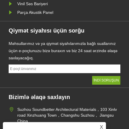
Vinil Səs Bariyeri
Parça Akustik Panel
Qiymət siyahısı üçün sorğu
Məhsullarımız və ya qiymət siyahılarımızla bağlı suallarınız
üçün e-poçtunuzu bizə buraxın və biz 24 saat ərzində əlaqə
saxlayacağıq.
Bizimlə əlaqə saxlayın
Suzhou Soundbetter Architectural Materials，103 Xinlv
road Xinzhuang Town，Changshu Suzhou， Jiangsu
China
X