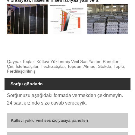
vibrasiyası, materialın səs izolyasiyası və s.
Qaynar Teqlər: Kütləvi Yüklənmiş Vinil Səs Yalıtım Panelləri,
Çin, İstehsalçılar, Təchizatçılar, Topdan, Almaq, Stokda, Toplu,
Fərdiləşdirilmiş
Sorğu göndərin
Sorğunuzu aşağıdakı formada verməkdən çekinmeyin.
24 saat ərzində sizə cavab verəcəyik.