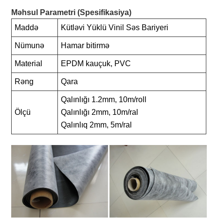
Məhsul Parametri (Spesifikasiya)
Maddə
Kütləvi Yüklü Vinil Səs Bariyeri
Nümunə
Hamar bitirmə
Material
EPDM kauçuk, PVC
Rəng
Qara
Qalınlığı 1.2mm, 10m/roll
Ölçü
Qalınlığı 2mm, 10m/ral
Qalınlıq 2mm, 5m/ral